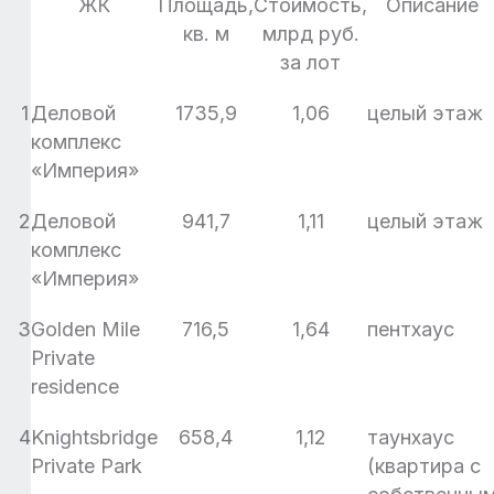
ЖК
Площадь,
Стоимость,
Описание
кв. м
млрд руб.
за лот
1
Деловой
1735,9
1,06
целый этаж
комплекс
«Империя»
2
Деловой
941,7
1,11
целый этаж
комплекс
«Империя»
3
Golden Mile
716,5
1,64
пентхаус
Private
residence
4
Knightsbridge
658,4
1,12
таунхаус
Private Park
(квартира с