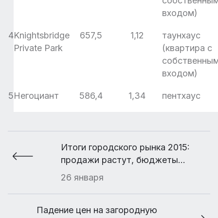
собственны
входом)
4
Knightsbridge
657,5
1,12
таунхаус
Private Park
(квартира с
собственны
входом)
5
Негоциант
586,4
1,34
пентхаус
Итоги городского рынка 2015:
продажи растут, бюджеты
сокращаются
26 января
Падение цен на загородную