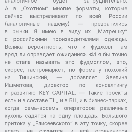
аналогичное будет затруднительно.
А в „Охотном“ многие форматы, которые
сейчас выстреливают по всей России
(аналогичные нашему) — превратились
в рынки. Я имею в виду их „Матрешку“
с российскими производителями одежды.
Велика вероятность, что и фудхолл там
вряд ли оправдает ожидания». «И я бы точно
не стала называть это фудмоллом, это,
скорее, гастромаркет, по формату похожий
на Тишинский, — добавляет Эвелина
Ишметова, директор по консалтингу
и развитию KEY CAPITAL. — Такие проекты
есть и в составе ТЦ, и в БЦ, и в бизнес-парках,
когда семь-восемь операторов различных
кухонь садятся на одну площадь. Большого
притока у „Елисеевского“ в эту точку, скорее
всего, не случится, и всё ограничится