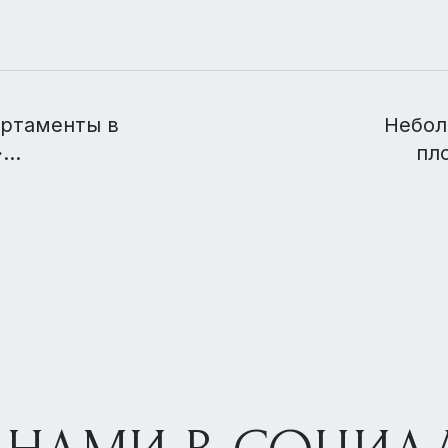
артаменты в
Небол
»
пл
а 30%