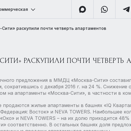
оммерческая
а-Сити» раскупили почти четверть апартаментов
-СИТИ» РАСКУПИЛИ ПОЧТИ ЧЕТВЕРТЬ
рвичного предложения в ММДЦ «Москва-Сити» составил
 м, сократившись с декабря 2016 г. на 24 %. Снижени
ом на апартаменты «Москва-Сити», в частности в к
е продаются жилые апартаменты в башнях «IQ Кварта
я Федерация: Восток» и NEVA TOWERS. Наибольшее ко
 «Око» и NEVA TOWERS – на их долю приходится 48% 
и» соответственно. В остальных башнях доля предло