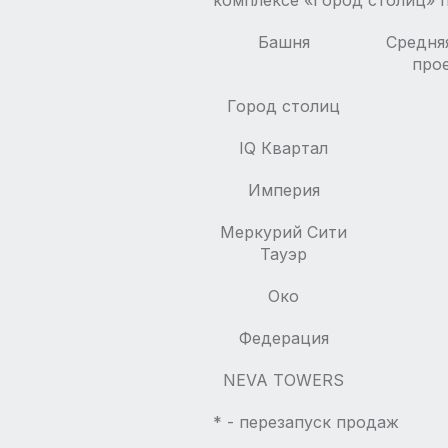
комплексе «Город столиц» 
Башня
Средня
прое
Город столиц
IQ Квартал
Империя
Меркурий Сити
Тауэр
Око
Федерация
NEVA TOWERS
* - перезапуск продаж