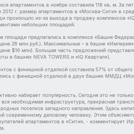
я апартаментов в ноябре составила 118 кв. м. За пят
це 2012 г. размер апартаментов в «Москва-Сити» в сред
 произошло из-за выхода в продажу комплексов «IQ К
аментами небольших площадей.
ые площади предлагались в комплексе «Башня Федераци
цене 28 млн руб.). Максимальные – в башне «Империя» 
 цене $16 млн). Большая часть предложений представл
 лоты в башнях NEVA TOWERS и «IQ Квартал»).
тов с финишной отделкой составила 57% от общего ч
ались с финишной отделкой в двух башнях ММДЦ «Мос
тивно набирает популярность. Сегодня это не только
 вся необходимая инфраструктура, прекрасная трансп
городных поселков западного направления. Здесь кипи
ый современному деловому человеку. Этим объясняетс
купателей апартаментов в «Сити», - комментирует И
te.