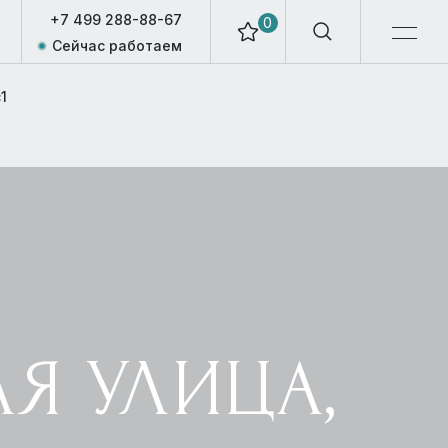
+7 499 288-88-67
0
Сейчас работаем
1
Я УЛИЦА,