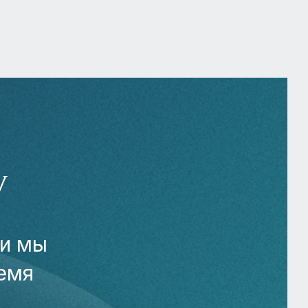
У
 и мы
емя