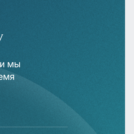
У
 и мы
емя