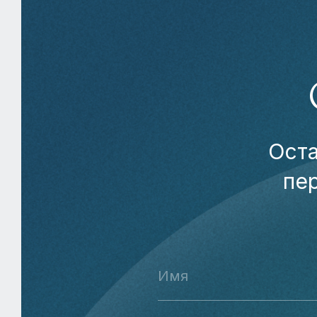
Оста
пе