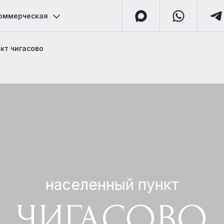
оммерческая
кт чигасово
населенный пункт
ЧИГАСОВО