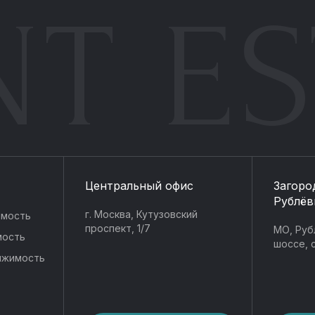
NT ES
Центральный офис
Загоро
Рублёв
г. Москва, Кутузовский
имость
проспект, 1/7
МО, Руб
мость
шоссе, с
ижимость