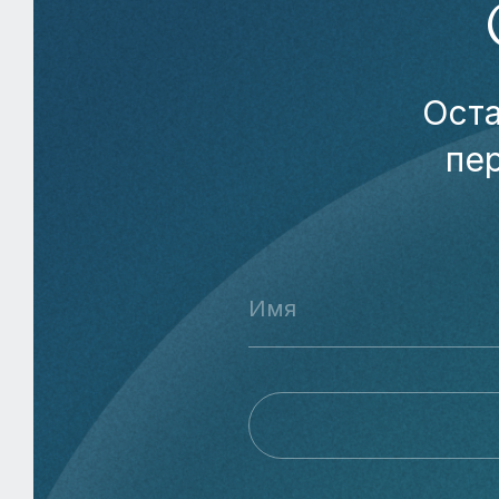
Оста
пе