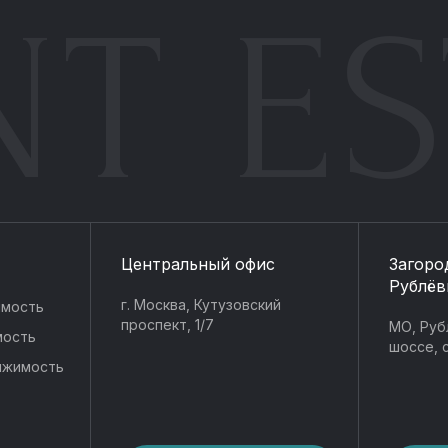
NT ES
Центральный офис
Загоро
Рублёв
г. Москва, Кутузовский
имость
проспект, 1/7
МО, Руб
мость
шоссе, с
ижимость