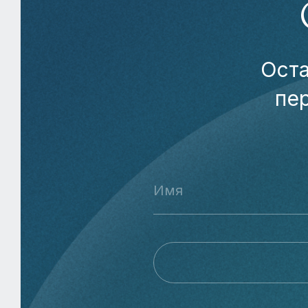
Оста
пе