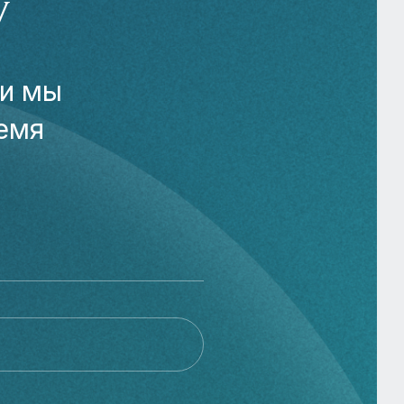
У
 и мы
емя