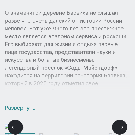
О знаменитой деревне Барвиха не слышал
разве что очень далекий от истории России
человек. Вот уже много лет это престижное
место является эталоном сервиса и роскоши.
Его выбирают для жизни и отдыха первые
лица государства, представители науки и
искусства и богатые бизнесмены.
Легендарный посёлок «Сады Майендорф»
находится на территории санатория Барвиха,
который в 2025 году отметил своё
девяностолетие. Это одно из самых красивых
мест ближайшего Подмосковья: вековые
корабельные сосны, сложные рельефы с
Развернуть
перепадами высот и оврагами, несколько
озер. В коттеджном посёлке «Сады
Майендорф» есть все: и восхитительные