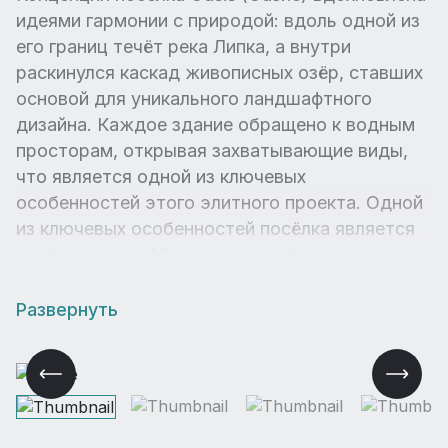
идеями гармонии с природой: вдоль одной из
его границ течёт река Липка, а внутри
раскинулся каскад живописных озёр, ставших
основой для уникального ландшафтного
дизайна. Каждое здание обращено к водным
просторам, открывая захватывающие виды,
что является одной из ключевых
особенностей этого элитного проекта. Одной
из ключевых особенностей посёлка является
его близость к Москве, что даёт жителям
возможность сочетать преимущества тихой
загородной жизни с удобствами городской
Развернуть
инфраструктуры.