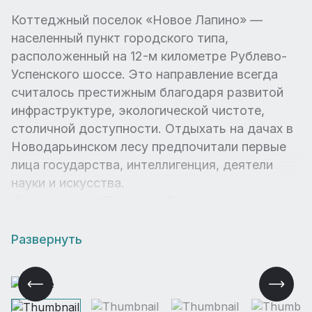
Коттеджный поселок «Новое Лапино» —
населенный пункт городского типа,
расположенный на 12-м километре Рублево-
Успенского шоссе. Это направление всегда
считалось престижным благодаря развитой
инфраструктуре, экологической чистоте,
столичной доступности. Отдыхать на дачах в
Новодарьинском лесу предпочитали первые
лица государства, интеллигенция, деятели
науки и искусства.
Для жителей КП «Новое Лапино»
предусмотрены все условия комфортного и
безопасного существования.
Развернуть
Асфальтированные улицы с качественным
освещением, мощеные тротуары и
пешеходные аллеи, лесопарковая зона —
здесь есть, где отдохнуть и телом, и душой.