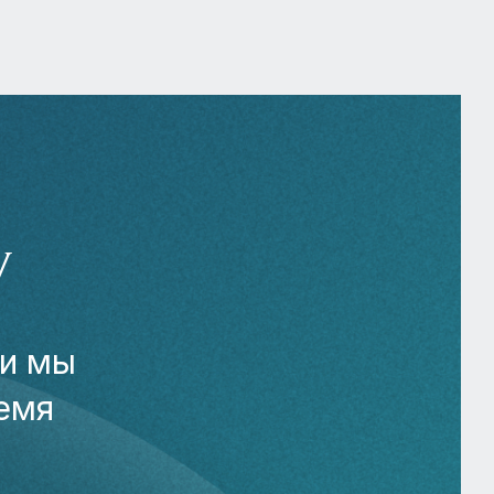
У
 и мы
емя