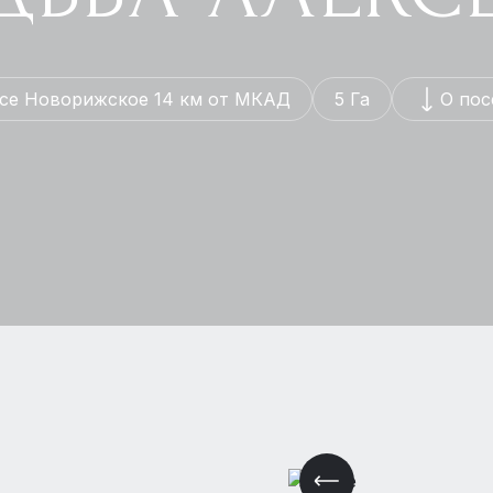
се Новорижское 14 км от МКАД
5 Га
О пос