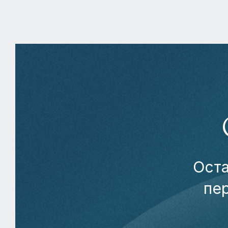
Оста
пе