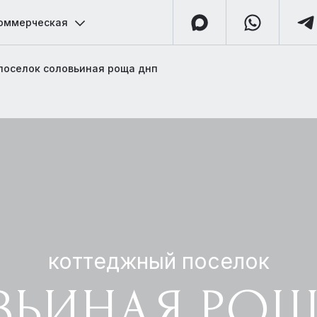
оммерческая
поселок соловьиная роща днп
коттеджный поселок
ВЬИНАЯ РОЩ