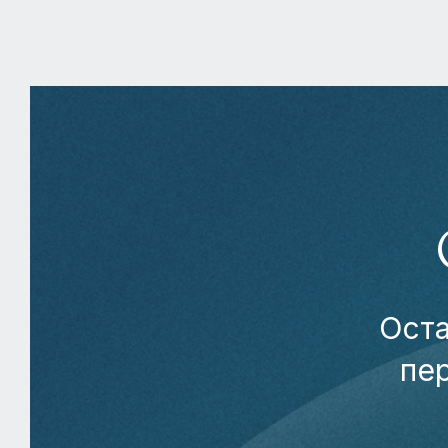
Оста
пе