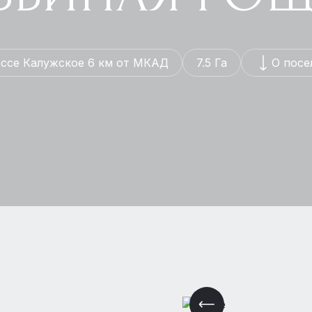
ссе Калужское 6 км от МКАД
7.5 Га
О посе