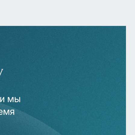
У
 и мы
емя