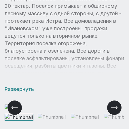
20 гектар. Поселок примыкает к обширному
лесному массиву с одной стороны, с другой -
протекает река Истра. Все домовладения в
"Ивановском" уже построены, продажи
ведутся только на вторичном рынке.
Территория поселка огорожена,
благоустроена и озеленена. Все дороги в
поселке асфальтированы, установлены фонари
освещения, разбиты цветники и газоны. Все
домовладения в поселке построены по
индивидуальным проектам, здесь можно
встретить как классические загородные
Развернуть
усадьбы, так и современные резиденции.