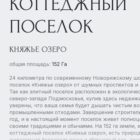
КОТТЕДЖНЫЙ
ПОСЕЛОК
КНЯЖЬЕ ОЗЕРО
общая площадь:
152 Га
24 километра по современному Новорижскому ш
поселок «Княжье озеро» от шумных проспектов и 
Так как элитный поселок расположен в экологиче
северо-западе Подмосковья, купив здесь недвиж
уверены, что ваша семья будет дышать чистым в
промышленными отходами. Завершение строитель
год, и в настоящий момент поселок живет полноц
своими традициями и обычаями. На 152 га земли, 
коттеджный поселок «Княжье озеро», есть природ
живописная березовая роща и яблоневый сад, тен