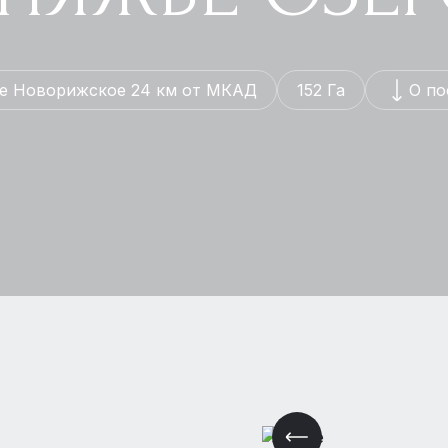
е Новорижское 24 км от МКАД
152 Га
О по