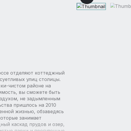
оссе отделяют коттеджный
суетливых улиц столицы.
ски-чистом районе на
имость, вы сможете быть
оздухом, не задымленным
ства пришлось на 2010
енной жизнью, обзаведясь
которые занимает
ный каскад прудов и озер,
истые парки и прогулочные