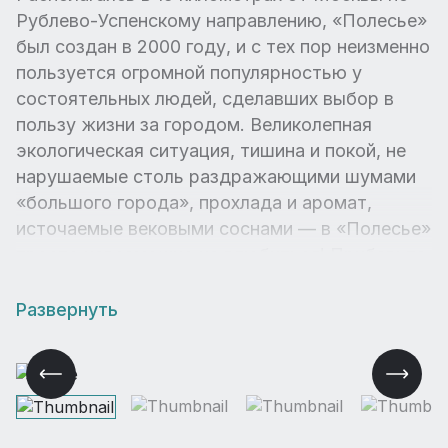
Рублево-Успенскому направлению, «Полесье»
был создан в 2000 году, и с тех пор неизменно
пользуется огромной популярностью у
состоятельных людей, сделавших выбор в
пользу жизни за городом. Великолепная
экологическая ситуация, тишина и покой, не
нарушаемые столь раздражающими шумами
«большого города», прохлада и аромат,
источаемые вековыми соснами — в «Полесье»
просто невозможно не влюбиться! Прибавьте
к этому отменное благоустройство
общественных зон, замечательные бытовые
Развернуть
условия, единый архитектурный облик
поселка, и конечно же приятную и
доброжелательную социальную среду, и вы
поймете, что это место станет действительно
хорошим домом для всей вашей семьи.