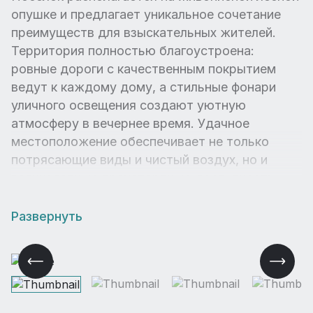
опушке и предлагает уникальное сочетание
преимуществ для взыскательных жителей.
Территория полностью благоустроена:
ровные дороги с качественным покрытием
ведут к каждому дому, а стильные фонари
уличного освещения создают уютную
атмосферу в вечернее время. Удачное
местоположение обеспечивает не только
потрясающие виды и чистый воздух, но и
великолепную транспортную доступность —
вы легко доберётесь до столицы, когда это
необходимо. Особую атмосферу «Загорья»
Развернуть
формируют респектабельные соседи и
камерная среда закрытого сообщества.