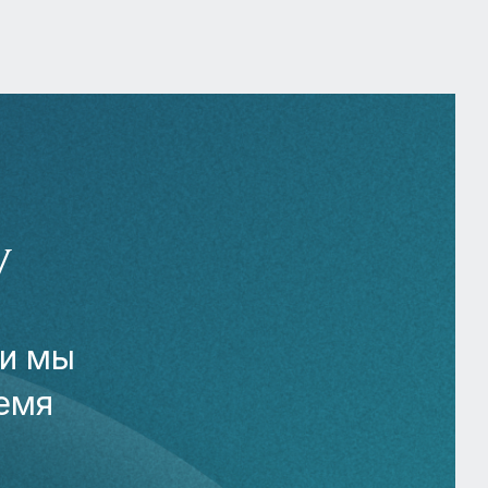
У
 и мы
емя