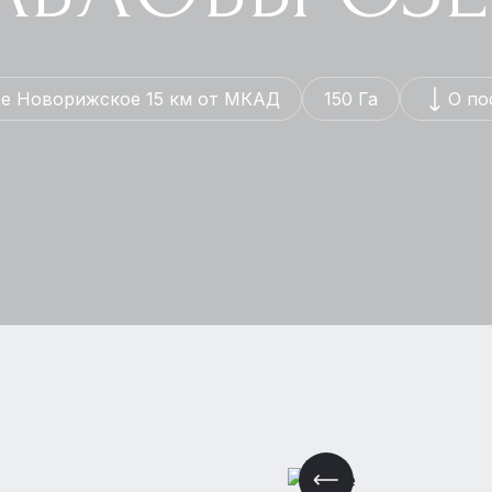
е Новорижское 15 км от МКАД
150 Га
О по