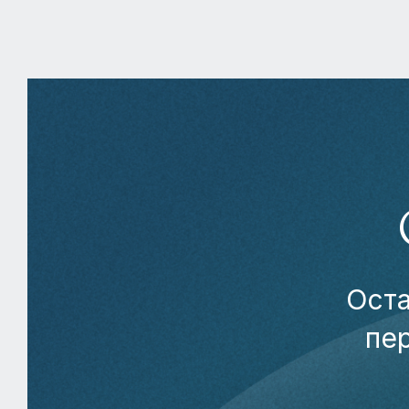
Оста
пе