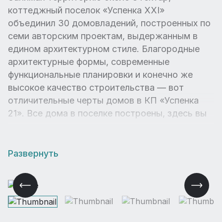
коттеджный поселок «Успенка XXI»
объединил 30 домовладений, построенных по
семи авторским проектам, выдержанным в
едином архитектурном стиле. Благородные
архитектурные формы, современные
функциональные планировки и конечно же
высокое качество строительства — вот
отличительные черты домов в КП «Успенка
21». Все дома в поселке построены, здесь вы
можете купить дом под отделку, коттедж с
готовым ремонтом или участок. Рельеф с
перепадами высот открывает отличные
Развернуть
панорамы на окружающий лесной массив. В
поселке выполнены работы по ландшафтному
озеленению, заасфальтированы дороги, есть
подсветка в ночное время суток.