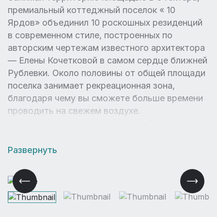
премиальный коттеджный поселок « 10
Ярдов» объединил 10 роскошных резиденций
в современном стиле, построенных по
авторским чертежам известного архитектора
— Елены Кочетковой в самом сердце ближней
Рублевки. Около половины от общей площади
поселка занимает рекреационная зона,
благодаря чему вы сможете больше времени
проводить на свежем воздухе.
Незначительная удаленность от Москвы,
восхитительная природа, идеальная
экологическая обстановка, а также широкий
Развернуть
выбор инфраструктурных объектов — поселок
« 10 Ярдов» можно смело назвать отличной
инвестицией в ваше счастливое будущее.