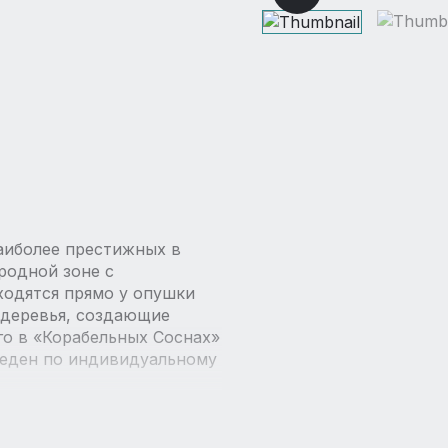
аиболее престижных в
родной зоне с
одятся прямо у опушки
е деревья, создающие
го в «Корабельных Соснах»
веден по индивидуальному