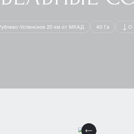
Рублево-Успенское 20 км от МКАД
40 Га
О 