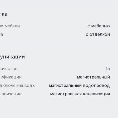
лка
е мебели
с мебелью
ка
с отделкой
уникации
ричество
15
зификации
магистральный
одключения воды
магистральный водопровод
нализации
магистральная канализация