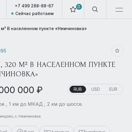
+7 499 288-88-67
0
Сейчас работаем
 м² В населенном пункте «Немчиновка»
695
, 320 М² В НАСЕЛЕННОМ ПУНКТЕ
МЧИНОВКА»
 000 000 ₽
RUB
USD
EUR
е , 1 км до МКАД , 2 км до шоссе.
динцово, с. Немчиновка
0 м²
15 сот.
4 спальни
с мебелью