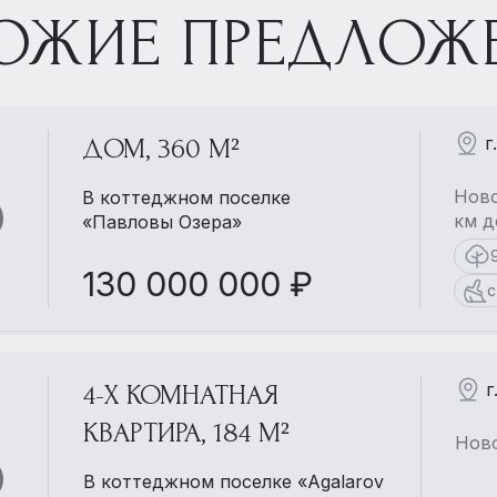
ОЖИЕ ПРЕДЛОЖ
г
ДОМ, 360 М²
Ново
В коттеджном поселке
км д
«Павловы Озера»
130 000 000 ₽
с
г
4-Х КОМНАТНАЯ
КВАРТИРА, 184 М²
Ново
В коттеджном поселке «Agalarov