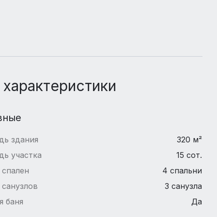
 характеристики
вные
дь здания
320 м²
дь участка
15 сот.
 спален
4 спальни
 санузлов
3 санузла
я баня
Да