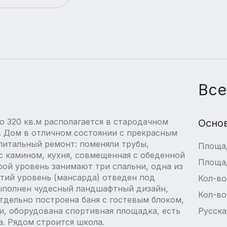
Все
320 кв.м располагается в стародачном
Осно
 Дом в отличном состоянии с прекрасным
питальный ремонт: поменяли трубы,
Площа
 с камином, кухня, совмещенная с обеденной
Площа
орой уровень занимают три спальни, одна из
етий уровень (мансарда) отведен под
Кол-во
выполнен чудесный ландшафтный дизайн,
Кол-во
дельно построена баня с гостевым блоком,
ки, оборудована спортивная площадка, есть
Русска
а. Рядом строится школа.