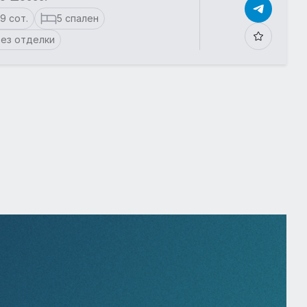
19 сот.
5 спален
ез отделки