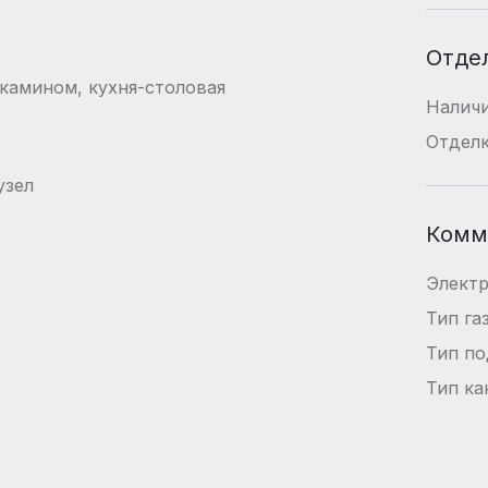
Отде
с камином, кухня-столовая
Наличи
Отдел
узел
Комм
Элект
Тип га
Тип п
Тип ка