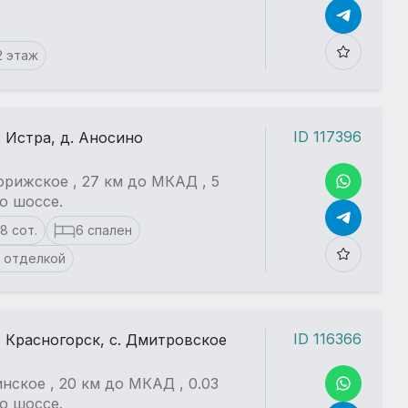
2 этаж
ID 117396
. Истра, д. Аносино
рижское , 27 км до МКАД , 5
о шоссе.
18 сот.
6 спален
 отделкой
ID 116366
. Красногорск, с. Дмитровское
нское , 20 км до МКАД , 0.03
о шоссе.