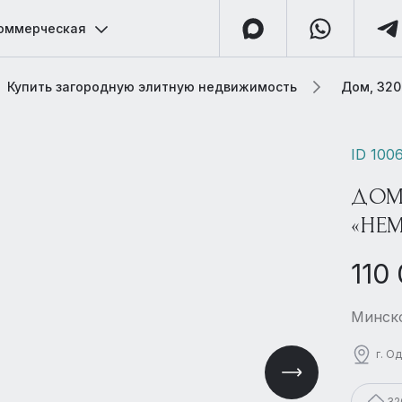
оммерческая
Купить загородную элитную недвижимость
Дом, 320
ID 100
ДОМ
«НЕ
110
Минско
г. О
32