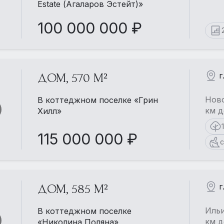
Estate (Агаларов Эстейт)»
100 000 000 ₽
г
ДОМ, 570 М²
Ново
В коттеджном поселке «Грин
км д
Хилл»
115 000 000 ₽
с
г
ДОМ, 585 М²
Ильи
В коттеджном поселке
км д
«Николина Поляна»