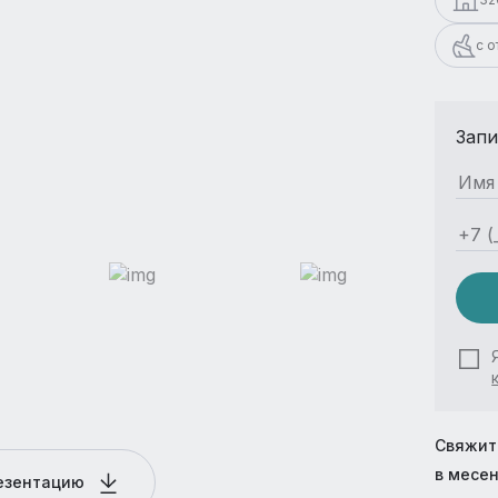
с 
Запи
Свяжит
в месе
резентацию