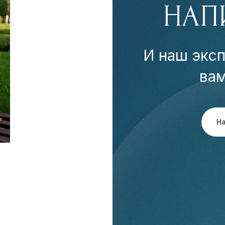
НАП
И наш эксп
ва
Н