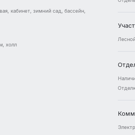
вая, кабинет, зимний сад, бассейн,
Учас
Лесной
м, холл
Отде
Наличи
Отдел
Комм
Элект