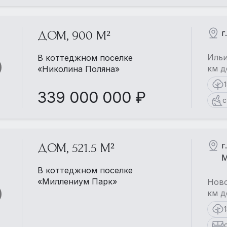
г
ДОМ, 900 М²
Ильи
В коттеджном поселке
км д
«Николина Поляна»
339 000 000 ₽
с
г
ДОМ, 521.5 М²
М
В коттеджном поселке
«Миллениум Парк»
Ново
км д