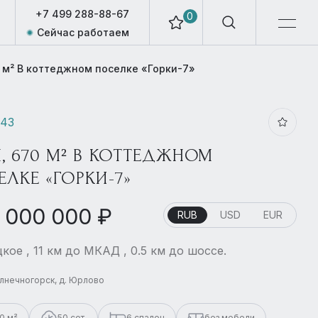
+7 499 288-88-67
0
Сейчас работаем
 м² В коттеджном поселке «Горки-7»
443
, 670 М² В КОТТЕДЖНОМ
ЕЛКЕ «ГОРКИ-7»
 000 000 ₽
RUB
USD
EUR
кое , 11 км до МКАД , 0.5 км до шоссе.
олнечногорск, д. Юрлово
0 м²
50 сот.
6 спален
без мебели