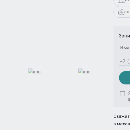
с 
Запи
Свяжит
в месе