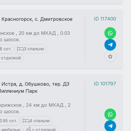
ID 117400
. Красногорск, с. Дмитровское
нское , 20 км до МКАД , 0.03
о шоссе.
18 сот.
3 спальни
 отделкой
ID 101797
. Истра, д. Обушково, тер. ДЗ
иллениум Парк
рижское , 24 км до МКАД , 2
о шоссе.
13.95 сот.
4 спальни
с мебелью
с отделкой