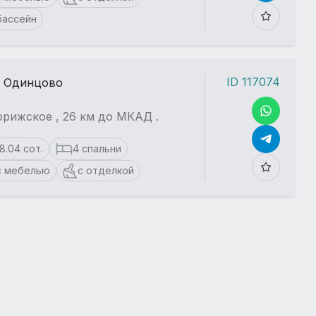
бассейн
ID 117074
. Одинцово
рижское , 26 км до МКАД .
18.04 сот.
4 спальни
с мебелью
с отделкой