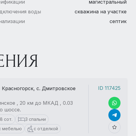
зификации
магистральный
одключения воды
скважина на участке
нализации
септик
ЕНИЯ
ID 117425
. Красногорск, с. Дмитровское
нское , 20 км до МКАД , 0.03
о шоссе.
18 сот.
3 спальни
с мебелью
с отделкой