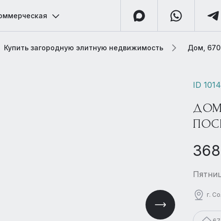
оммерческая
Купить загородную элитную недвижимость
Дом, 670
ID 101
ДОМ
ПОС
368
Пятниц
г. С
67