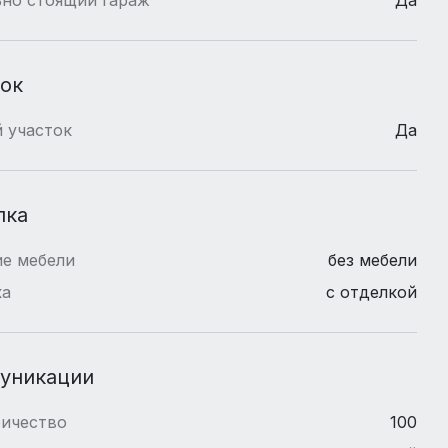
ток
 участок
Да
лка
е мебели
без мебели
ка
с отделкой
уникации
ричество
100