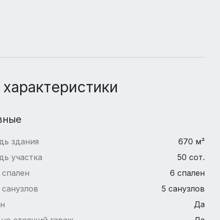
 характеристики
вные
дь здания
670 м²
дь участка
50 сот.
 спален
6 спален
 санузлов
5 санузлов
йн
Да
но стоящий гараж
Да