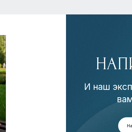
НАП
И наш эксп
ва
Н