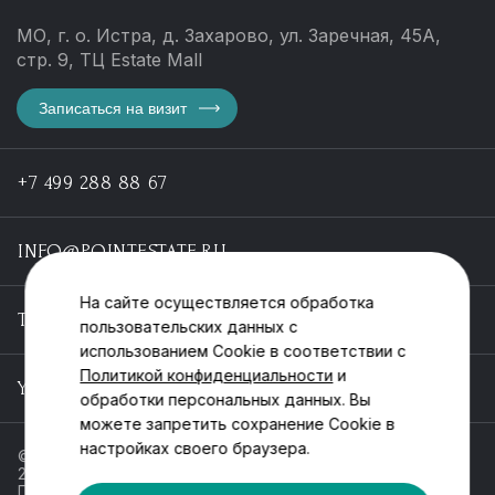
МО, г. о. Истра, д. Захарово, ул. Заречная, 45А,
стр. 9, ТЦ Estate Mall
Записаться на визит
+7 499 288 88 67
INFO@POINTESTATE.RU
На сайте осуществляется обработка
TELEGRAM
пользовательских данных с
использованием Cookie в соответствии с
Политикой конфиденциальности
и
YOUTUBE
обработки персональных данных. Вы
можете запретить сохранение Cookie в
настройках своего браузера.
© ООО «Пойнт эстейт», ИНН 55546464612,
2013-2025
Политика обработки персональных данных