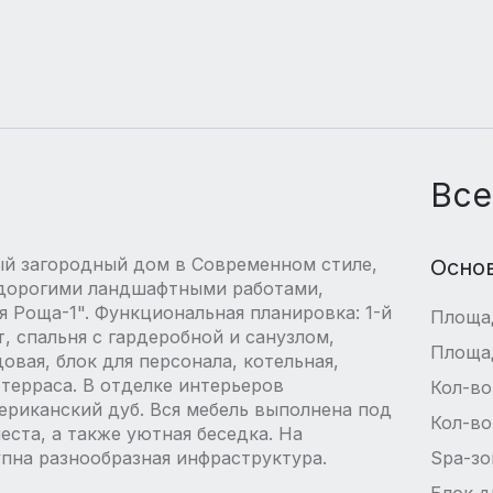
Все
й загородный дом в Современном стиле,
Осно
 дорогими ландшафтными работами,
я Роща-1". Функциональная планировка: 1-й
Площа
т, спальня с гардеробной и санузлом,
Площа
довая, блок для персонала, котельная,
, терраса. В отделке интерьеров
Кол-во
ериканский дуб. Вся мебель выполнена под
Кол-во
ста, а также уютная беседка. На
пна разнообразная инфраструктура.
Spa-зо
Блок д