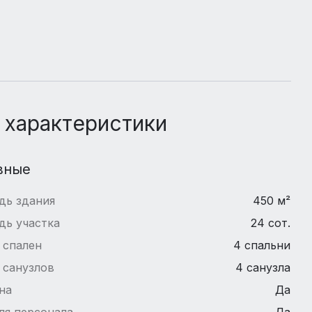
 характеристики
вные
дь здания
450 м²
дь участка
24 сот.
 спален
4 спальни
 санузлов
4 санузла
на
Да
ля персонала
Да