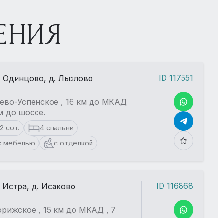
ЕНИЯ
ID 117551
. Одинцово, д. Лызлово
ево-Успенское , 16 км до МКАД
км до шоссе.
12 сот.
4 спальни
с мебелью
с отделкой
ID 116868
. Истра, д. Исаково
рижское , 15 км до МКАД , 7