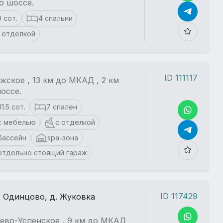
о шоссе.
9 сот.
4 спальни
 отделкой
ID 111117
жское , 13 км до МКАД , 2 км
оссе.
31.5 сот.
7 спален
с мебелью
с отделкой
бассейн
spa-зона
отдельно стоящий гараж
ID 117429
. Одинцово, д. Жуковка
ево-Успенское , 9 км до МКАД