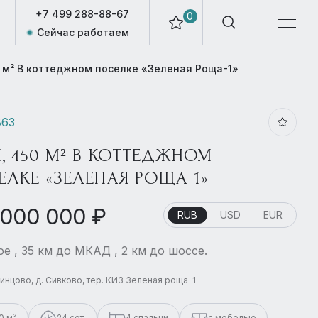
+7 499 288-88-67
0
Сейчас работаем
 м² В коттеджном поселке «Зеленая Роща-1»
863
, 450 М² В КОТТЕДЖНОМ
ЕЛКЕ «ЗЕЛЕНАЯ РОЩА-1»
 000 000 ₽
RUB
USD
EUR
е , 35 км до МКАД , 2 км до шоссе.
динцово, д. Сивково, тер. КИЗ Зеленая роща-1
0 м²
24 сот.
4 спальни
с мебелью