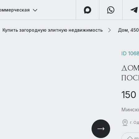
оммерческая
Купить загородную элитную недвижимость
Дом, 450
ID 106
ДОМ
ПОС
150
Минско
г. О
45