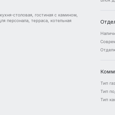
 кухня-столовая, гостиная с камином,
для персонала, терраса, котельная
Отде
Наличи
Совре
Отдел
Комм
Тип га
Тип п
Тип ка