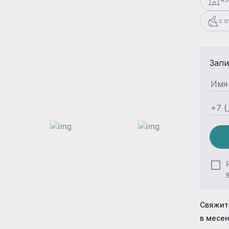
с 
Запи
Свяжит
в месе