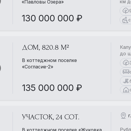
км д
«Павловы Озера»
130 000 000 ₽
с
ДОМ, 820.8 М²
Калу
до ш
В коттеджном поселке
«Согласие-2»
135 000 000 ₽
г
УЧАСТОК, 24 СОТ.
Рубл
В коттеджном поселке «Жуковка