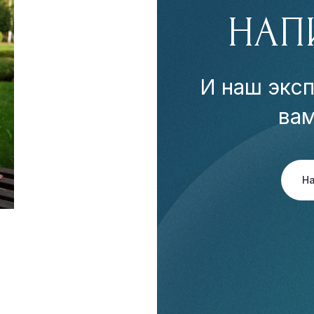
НАП
И наш эксп
ва
Н