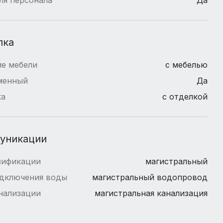
лка
е мебели
с мебелью
менный
Да
ка
с отделкой
уникации
зификации
магистральный
одключения воды
магистральный водопровод
нализации
магистральная канализация