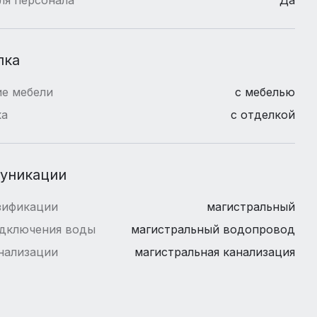
лка
е мебели
с мебелью
ка
с отделкой
уникации
зификации
магистральный
одключения воды
магистральный водопровод
нализации
магистральная канализация