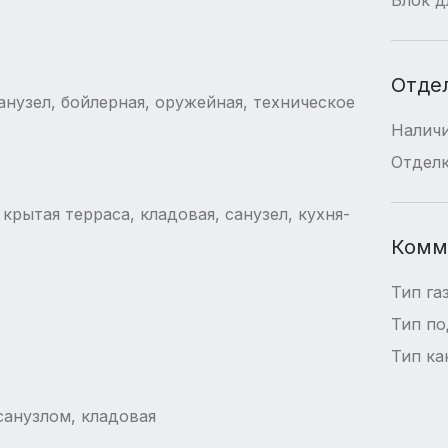
Отде
анузел, бойлерная, оружейная, техническое
Наличи
Отдел
 крытая терраса, кладовая, санузел, кухня-
Комм
Тип га
Тип п
Тип ка
 санузлом, кладовая