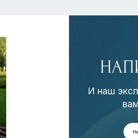
НАП
И наш эксп
ва
Н