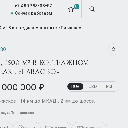
+7 499 288-88-67
0
Сейчас работаем
0 м² В коттеджном поселке «Павлово»
280
, 1500 М² В КОТТЕДЖНОМ
ЕЛКЕ «ПАВЛОВО»
 000 000 ₽
RUB
USD
EUR
жское , 14 км до МКАД , 2 км до шоссе.
стра, д. Веледниково
00 м²
24 сот.
5 спален
с мебелью