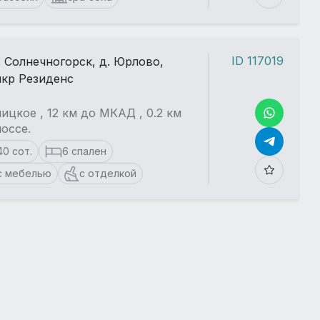
ID 117019
. Солнечногорск, д. Юрлово,
кр Резиденс
ицкое , 12 км до МКАД , 0.2 км
оссе.
40 сот.
6 спален
с мебелью
с отделкой