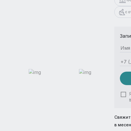
с 
Запи
Свяжит
в месе