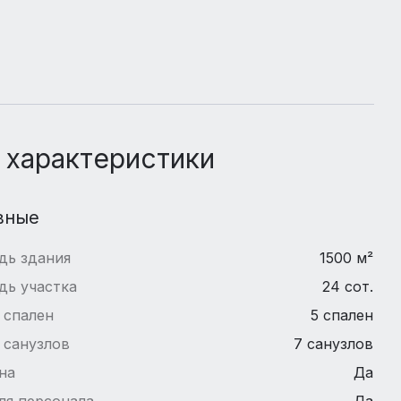
 характеристики
вные
дь здания
1500 м²
дь участка
24 сот.
 спален
5 спален
 санузлов
7 санузлов
на
Да
ля персонала
Да