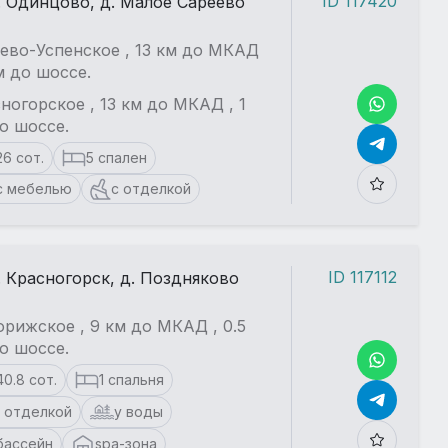
ID 117420
. Одинцово, д. Малое Сареево
ево-Успенское , 13 км до МКАД
км до шоссе.
ногорское , 13 км до МКАД , 1
о шоссе.
26 сот.
5 спален
с мебелью
с отделкой
ID 117112
. Красногорск, д. Поздняково
рижское , 9 км до МКАД , 0.5
о шоссе.
40.8 сот.
1 спальня
 отделкой
у воды
бассейн
spa-зона