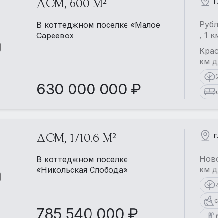
г
ДОМ, 600 М²
Рубл
В коттеджном поселке «Малое
, 1 
Сареево»
Крас
км д
630 000 000 ₽
г
ДОМ, 1710.6 М²
Ново
В коттеджном поселке
км д
«Никольская Слобода»
с
785 540 000 ₽