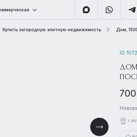
оммерческая
Купить загородную элитную недвижимость
Дом, 150
ID 107
ДОМ
ПОС
700
Новори
г. И
15