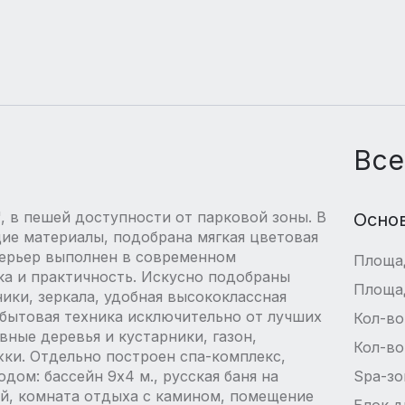
Все
 в пешей доступности от парковой зоны. В
Осно
ие материалы, подобрана мягкая цветовая
терьер выполнен в современном
Площа
ика и практичность. Искусно подобраны
Площа
ики, зеркала, удобная высококлассная
 бытовая техника исключительно от лучших
Кол-во
ные деревья и кустарники, газон,
Кол-во
ки. Отдельно построен спа-комплекс,
м: бассейн 9х4 м., русская баня на
Spa-зо
ой, комната отдыха с камином, помещение
Блок д