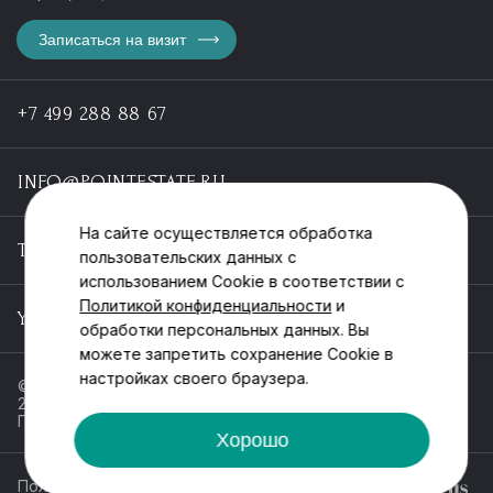
Записаться на визит
+7 499 288 88 67
INFO@POINTESTATE.RU
На сайте осуществляется обработка
TELEGRAM
пользовательских данных с
использованием Cookie в соответствии с
Политикой конфиденциальности
и
YOUTUBE
обработки персональных данных. Вы
можете запретить сохранение Cookie в
настройках своего браузера.
© ООО «Пойнт эстейт», ИНН 55546464612,
2013-2025
Политика обработки персональных данных
Хорошо
Политика конфиденциальности
Разработка