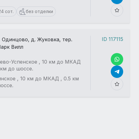
24 сот.
без отделки
ID 117115
. Одинцово, д. Жуковка, тер.
арк Вилл
Еще больше фотографий
в детальном описании
ево-Успенское , 10 км до МКАД
5 км до шоссе.
Смотреть все 2
нское , 10 км до МКАД , 0.5 км
оссе.