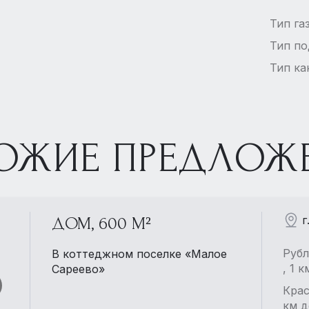
Тип га
Тип п
Тип ка
ОЖИЕ ПРЕДЛОЖ
г
ДОМ, 600 М²
Рубл
В коттеджном поселке «Малое
, 1 
Сареево»
Крас
км д