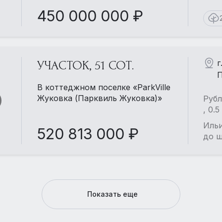
Смотреть все 1
450 000 000 ₽
г
УЧАСТОК, 51 СОТ.
П
В коттеджном поселке «ParkVille
Жуковка (Парквиль Жуковка)»
Рубл
, 0.
Ильи
520 813 000 ₽
до ш
Показать еще