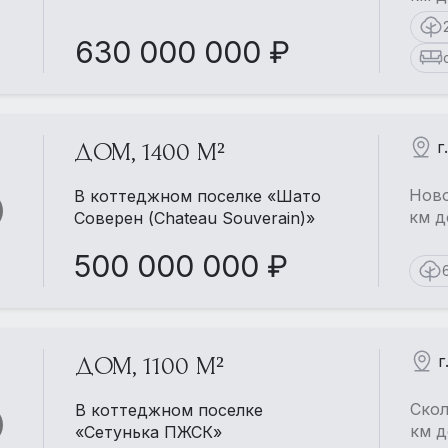
630 000 000 ₽
г
ДОМ, 1400 М²
Ново
В коттеджном поселке «Шато
км д
Соверен (Chateau Souverain)»
500 000 000 ₽
г
ДОМ, 1100 М²
Еще больше фотографий
в детальном описании
Скол
В коттеджном поселке
км д
«Сетунька ПЖСК»