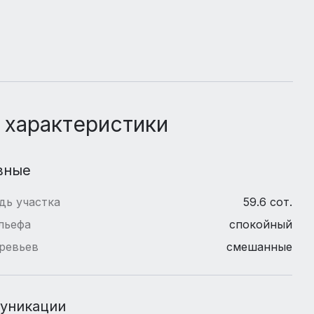
 характеристики
вные
дь участка
59.6 сот.
льефа
спокойный
ревьев
смешанные
уникации