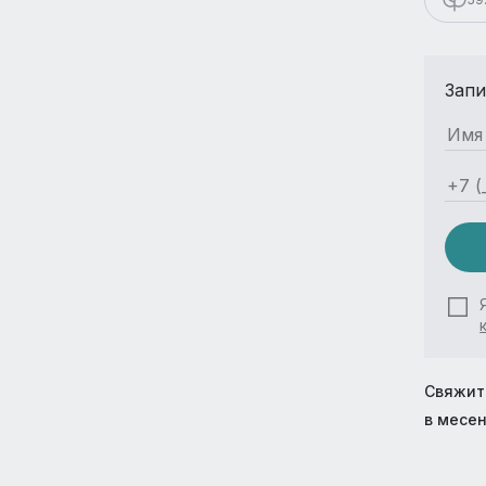
Запи
Свяжит
в месе