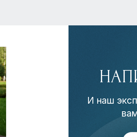
НАП
И наш эксп
ва