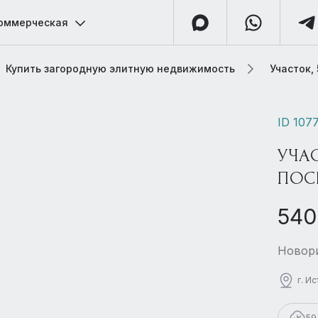
оммерческая
Купить загородную элитную недвижимость
Участок,
ID 107
УЧА
ПОС
540
Новори
г. И
59