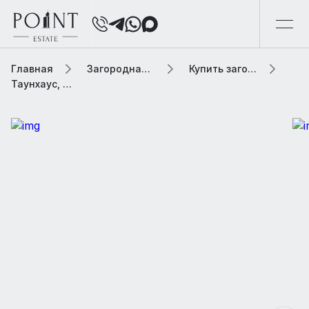
Главная
Загородная элитная недвижимость
Купить загородную элитную недвижимость
Таунхаус, 347 м² В коттеджном поселке «Прозорово»