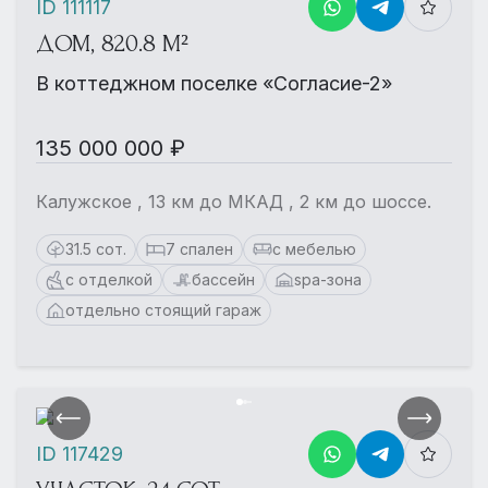
ID 111117
ДОМ, 820.8 М²
В коттеджном поселке «Согласие-2»
135 000 000 ₽
Калужское , 13 км до МКАД , 2 км до шоссе.
31.5 сот.
7 спален
с мебелью
с отделкой
бассейн
spa-зона
отдельно стоящий гараж
ID 117429