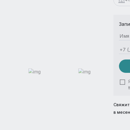
Запи
Свяжит
в месе