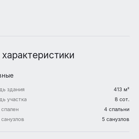
 характеристики
вные
дь здания
413 м²
дь участка
8 сот.
 спален
4 спальни
 санузлов
5 санузлов