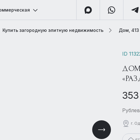
оммерческая
Купить загородную элитную недвижимость
Дом, 413
ID 113
ДОМ
«РАЗ
353
Рублев
г. О
41