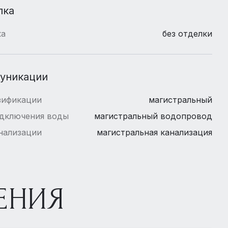
лка
ка
без отделки
уникации
зификации
магистральный
одключения воды
магистральный водопровод
нализации
магистральная канализация
ЕНИЯ