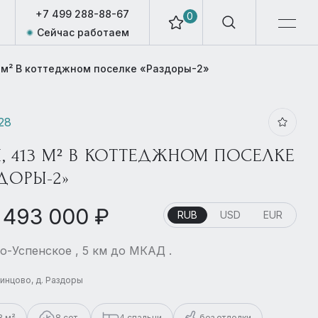
+7 499 288-88-67
0
Сейчас работаем
 м² В коттеджном поселке «Раздоры-2»
228
, 413 М² В КОТТЕДЖНОМ ПОСЕЛКЕ
ДОРЫ-2»
 493 000 ₽
RUB
USD
EUR
о-Успенское , 5 км до МКАД .
динцово, д. Раздоры
3 м²
8 сот.
4 спальни
без отделки