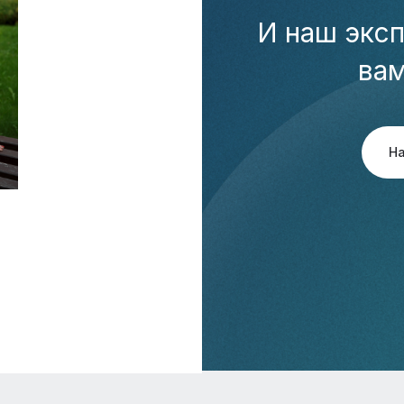
И наш эксп
ва
Н