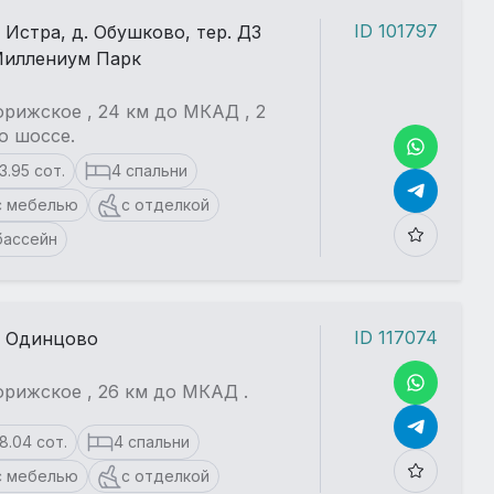
ID 101797
. Истра, д. Обушково, тер. ДЗ
иллениум Парк
рижское , 24 км до МКАД , 2
о шоссе.
13.95 сот.
4 спальни
с мебелью
с отделкой
бассейн
ID 117074
. Одинцово
рижское , 26 км до МКАД .
18.04 сот.
4 спальни
с мебелью
с отделкой