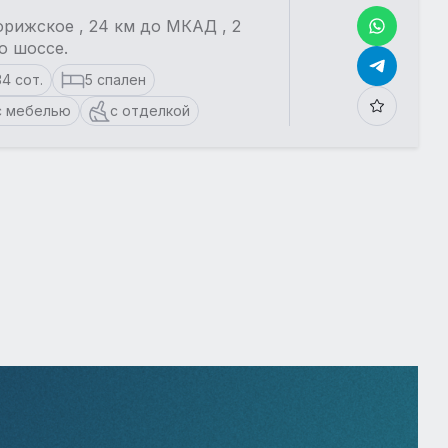
рижское , 24 км до МКАД , 2
о шоссе.
34 сот.
5 спален
с мебелью
с отделкой