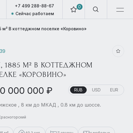
+7 499 288-88-67
0
Сейчас работаем
5 м² В коттеджном поселке «Коровино»
439
, 1885 М² В КОТТЕДЖНОМ
ЕЛКЕ «КОРОВИНО»
00 000 000 ₽
RUB
USD
EUR
жское , 8 км до МКАД , 0.8 км до шоссе.
Красногорский
85 м²
40.2 сот.
7 спален
с мебелью