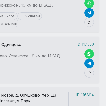
рижское , 19 км до МКАД .
88.56 сот.
5 спален
 отделкой
ID 117356
. Одинцово
ево-Успенское , 9 км до МКАД
ID 116894
. Истра, д. Обушково, тер. ДЗ
иллениум Парк