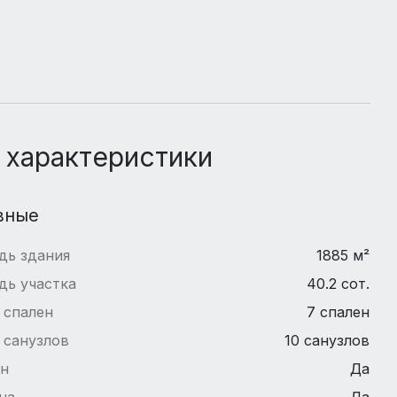
 характеристики
вные
дь здания
1885 м²
дь участка
40.2 сот.
 спален
7 спален
 санузлов
10 санузлов
йн
Да
на
Да