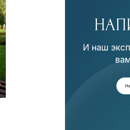
НАП
И наш эксп
ва
Н