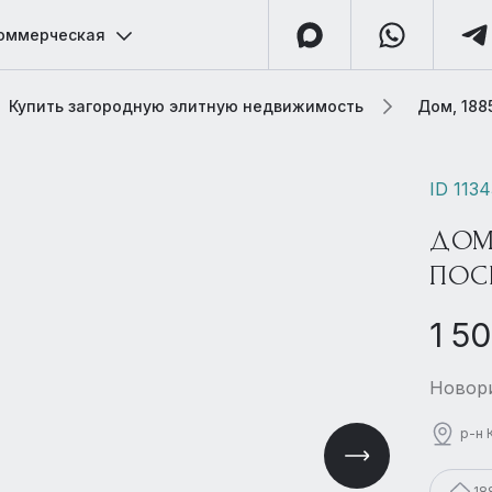
оммерческая
Купить загородную элитную недвижимость
Дом, 188
ID 113
ДОМ
ПОС
1 5
Новори
р-н 
18