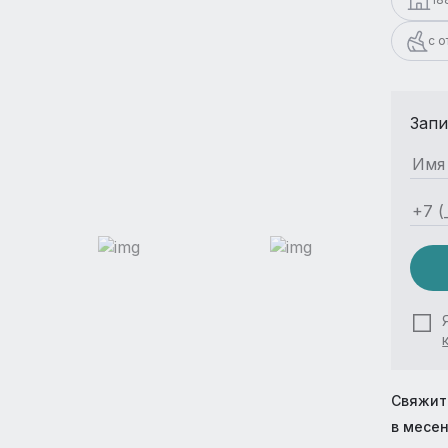
с 
Запи
Свяжит
в месе