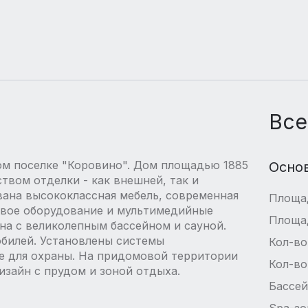
Все
ом поселке "Коровино". Дом площадью 1885
Осно
твом отделки - как внешней, так и
вана высококлассная мебель, современная
Площа
овое оборудование и мультимедийные
Площа
на с великолепным бассейном и сауной.
билей. Установлены системы
Кол-во
е для охраны. На придомовой территории
Кол-во
зайн с прудом и зоной отдыха.
Бассе
Spa-зо