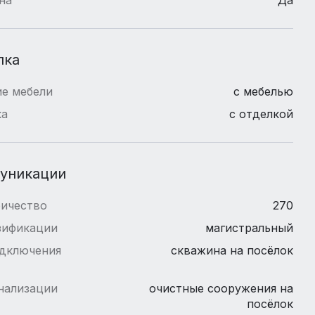
лка
е мебели
с мебелью
ка
с отделкой
уникации
ричество
270
зификации
магистральный
одключения
скважина на посёлок
нализации
очистные сооружения на
посёлок