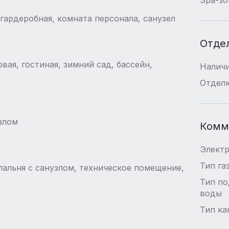
гардеробная, комната персонала, санузел
Отде
овая, гостиная, зимний сад, бассейн,
Наличи
Отдел
узлом
Комм
Элект
Тип га
пальня с санузлом, техническое помещение,
Тип п
воды
Тип ка