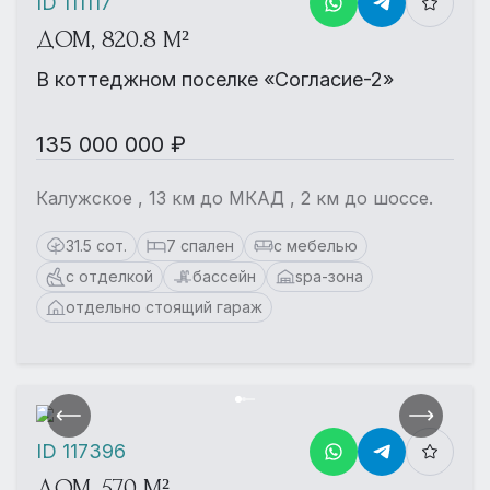
ID 111117
ДОМ, 820.8 М²
В коттеджном поселке «Согласие-2»
135 000 000 ₽
Калужское , 13 км до МКАД , 2 км до шоссе.
31.5 сот.
7 спален
с мебелью
с отделкой
бассейн
spa-зона
отдельно стоящий гараж
ID 117396
ДОМ, 570 М²