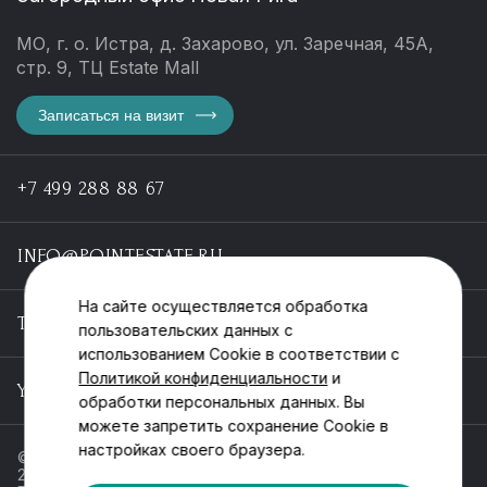
МО, г. о. Истра, д. Захарово, ул. Заречная, 45А,
стр. 9, ТЦ Estate Mall
Записаться на визит
+7 499 288 88 67
INFO@POINTESTATE.RU
На сайте осуществляется обработка
TELEGRAM
пользовательских данных с
использованием Cookie в соответствии с
Политикой конфиденциальности
и
YOUTUBE
обработки персональных данных. Вы
можете запретить сохранение Cookie в
настройках своего браузера.
© ООО «Пойнт эстейт», ИНН 55546464612,
2013-2025