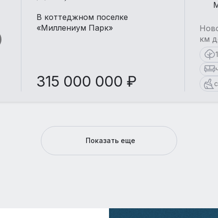
М
В коттеджном поселке
«Миллениум Парк»
Ново
км д
315 000 000 ₽
с
Показать еще