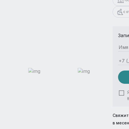
с 
Запи
Свяжит
в месе