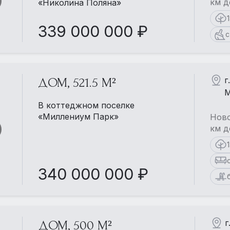
км д
«Николина Поляна»
339 000 000 ₽
с
г
ДОМ, 521.5 М²
М
В коттеджном поселке
«Миллениум Парк»
Ново
км д
340 000 000 ₽
г
ДОМ, 500 М²