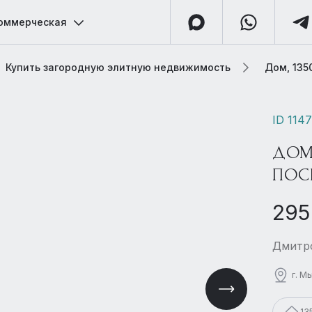
оммерческая
Купить загородную элитную недвижимость
Дом, 135
ID 114
ДОМ
ПОС
295
Дмитро
г. М
13