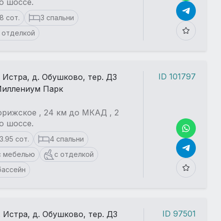
о шоссе.
18 сот.
3 спальни
 отделкой
ID 101797
. Истра, д. Обушково, тер. ДЗ
иллениум Парк
рижское , 24 км до МКАД , 2
о шоссе.
13.95 сот.
4 спальни
с мебелью
с отделкой
бассейн
ID 97501
. Истра, д. Обушково, тер. ДЗ