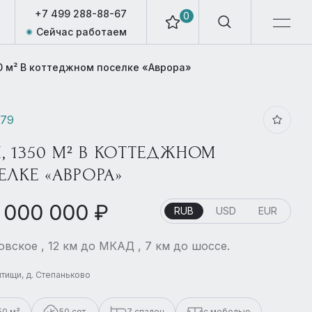
+7 499 288-88-67
0
Сейчас работаем
0 м² В коттеджном поселке «Аврора»
779
, 1350 М² В КОТТЕДЖНОМ
ЕЛКЕ «АВРОРА»
 000 000 ₽
RUB
USD
EUR
вское , 12 км до МКАД , 7 км до шоссе.
ытищи, д. Степаньково
50 м²
50 сот.
7 спален
с мебелью