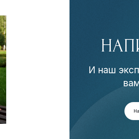
НАП
И наш эксп
ва
Н