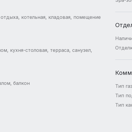
а отдыха, котельная, кладовая, помещение
Отде
Наличи
Отдел
ом, кухня-столовая, терраса, санузел,
Комм
злом, балкон
Тип га
Тип п
Тип ка