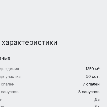
 характеристики
вные
дь здания
1350 м²
дь участка
50 сот.
 спален
7 спален
 санузлов
8 санузлов
йн
Да
на
Да