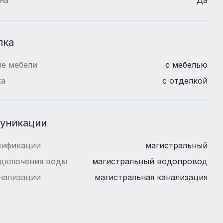
лка
е мебели
с мебелью
ка
с отделкой
уникации
зификации
магистральный
одключения воды
магистральный водопровод
нализации
магистральная канализация