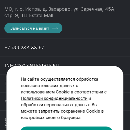
МО, г. о. Истра, д. Захарово, ул. Заречная, 45А,
стр. 9, ТЦ Estate Mall
Записаться на визит
+7 499 288 88 67
INFO@POINTESTATE.RU
На сайте осуществляется обработка
TELEGRAM
пользовательских данных с
использованием Cookie в соответствии с
Политикой конфиденциальности
и
YOUTUBE
обработки персональных данных. Вы
можете запретить сохранение Cookie в
настройках своего браузера.
© ООО «Пойнт эстейт», ИНН 55546464612,
2013-2025
Политика обработки персональных данных