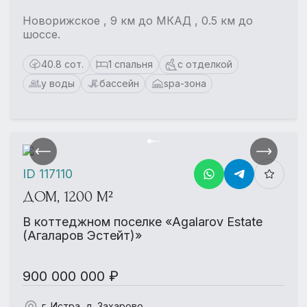
Новорижское , 9 км до МКАД , 0.5 км до
шоссе.
40.8 сот.
1 спальня
с отделкой
у воды
бассейн
spa-зона
ID 117110
ДОМ, 1200 М²
В коттеджном поселке «Agalarov Estate
(Агаларов Эстейт)»
900 000 000 ₽
г. Истра, д. Захарово