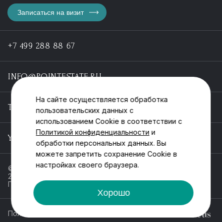
Записаться на визит
+7 499 288 88 67
INFO@POINTESTATE.RU
На сайте осуществляется обработка
TELEGRAM
пользовательских данных с
использованием Cookie в соответствии с
Политикой конфиденциальности
и
YOUTUBE
обработки персональных данных. Вы
можете запретить сохранение Cookie в
настройках своего браузера.
© ООО «Пойнт эстейт», ИНН 55546464612,
2013-2025
Политика обработки персональных данных
Хорошо
Политика конфиденциальности
Разработка