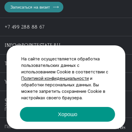
Записаться на визит
+7 499 288 88 67
INFO@POINTESTATE.RU
На сайте осуществляется обработка
TELEGRAM
пользовательских данных с
использованием Cookie в соответствии с
Политикой конфиденциальности
и
YOUTUBE
обработки персональных данных. Вы
можете запретить сохранение Cookie в
настройках своего браузера.
© ООО «Пойнт эстейт», ИНН 55546464612,
2013-2025
Политика обработки персональных данных
Хорошо
Политика конфиденциальности
Разработка