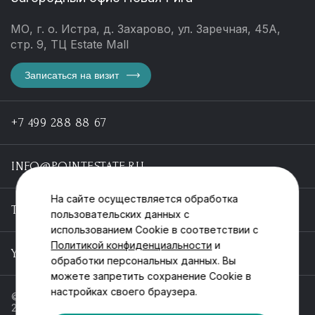
МО, г. о. Истра, д. Захарово, ул. Заречная, 45А,
стр. 9, ТЦ Estate Mall
Записаться на визит
+7 499 288 88 67
INFO@POINTESTATE.RU
На сайте осуществляется обработка
TELEGRAM
пользовательских данных с
использованием Cookie в соответствии с
Политикой конфиденциальности
и
YOUTUBE
обработки персональных данных. Вы
можете запретить сохранение Cookie в
настройках своего браузера.
© ООО «Пойнт эстейт», ИНН 55546464612,
2013-2025