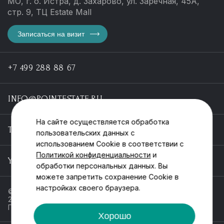
МО, г. о. Истра, д. Захарово, ул. Заречная, 45А,
стр. 9, ТЦ Estate Mall
Записаться на визит
+7 499 288 88 67
INFO@POINTESTATE.RU
На сайте осуществляется обработка
TELEGRAM
пользовательских данных с
использованием Cookie в соответствии с
Политикой конфиденциальности
и
YOUTUBE
обработки персональных данных. Вы
можете запретить сохранение Cookie в
настройках своего браузера.
© ООО «Пойнт эстейт», ИНН 55546464612,
2013-2025
Политика обработки персональных данных
Хорошо