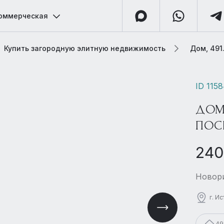
оммерческая
Купить загородную элитную недвижимость
Дом, 491
ID 115
ДОМ
ПОС
240
Новори
г. И
49