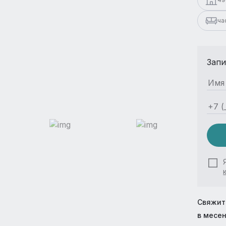
ча
Запи
Свяжит
в месе