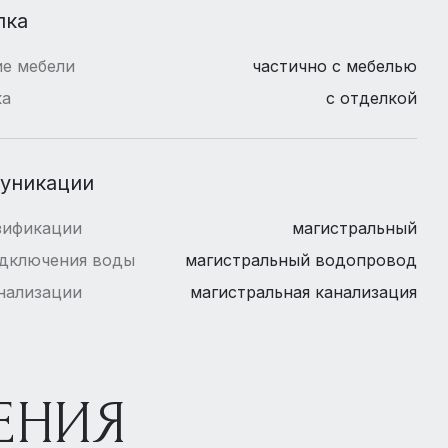
лка
е мебели
частично с мебелью
ка
с отделкой
уникации
зификации
магистральный
одключения воды
магистральный водопровод
нализации
магистральная канализация
ЕНИЯ