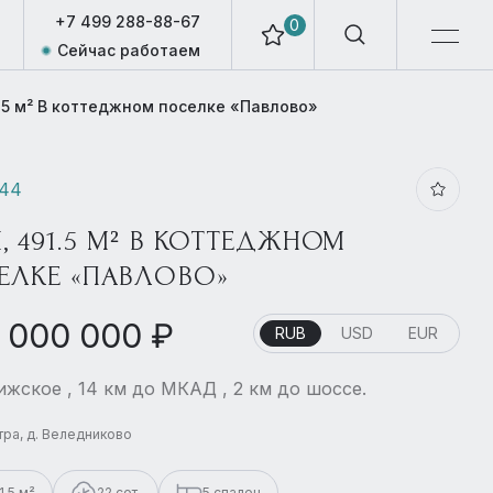
+7 499 288-88-67
0
Сейчас работаем
.5 м² В коттеджном поселке «Павлово»
844
, 491.5 М² В КОТТЕДЖНОМ
ЕЛКЕ «ПАВЛОВО»
 000 000 ₽
RUB
USD
EUR
жское , 14 км до МКАД , 2 км до шоссе.
стра, д. Веледниково
1.5 м²
22 сот.
5 спален