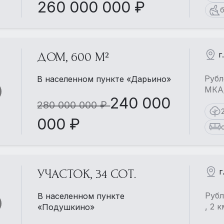
260 000 000 ₽
б
г
ДОМ, 600 М²
Рубл
В населенном пункте «Дарьино»
МКАД
240 000
280 000 000 ₽
000 ₽
г
УЧАСТОК, 34 СОТ.
Рубл
В населенном пункте
, 2 
«Подушкино»