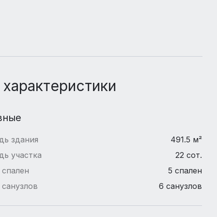
 характеристики
вные
дь здания
491.5 м²
дь участка
22 сот.
 спален
5 спален
 санузлов
6 санузлов