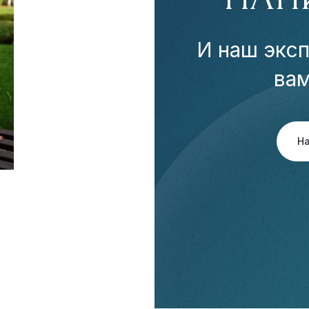
И наш эксп
ва
Н