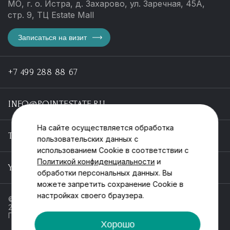
МО, г. о. Истра, д. Захарово, ул. Заречная, 45А,
стр. 9, ТЦ Estate Mall
Записаться на визит
+7 499 288 88 67
INFO@POINTESTATE.RU
На сайте осуществляется обработка
TELEGRAM
пользовательских данных с
использованием Cookie в соответствии с
Политикой конфиденциальности
и
YOUTUBE
обработки персональных данных. Вы
можете запретить сохранение Cookie в
настройках своего браузера.
© ООО «Пойнт эстейт», ИНН 55546464612,
2013-2025
Политика обработки персональных данных
Хорошо