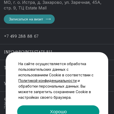
МО, г. о. Истра, д. Захарово, ул. Заречная, 45А,
стр. 9, ТЦ Estate Mall
Записаться на визит
+7 499 288 88 67
INFO@POINTESTATE.RU
На сайте осуществляется обработка
TELEGRAM
пользовательских данных с
использованием Cookie в соответствии с
Политикой конфиденциальности
и
YOUTUBE
обработки персональных данных. Вы
можете запретить сохранение Cookie в
настройках своего браузера.
© ООО «Пойнт эстейт», ИНН 55546464612,
2013-2025
Политика обработки персональных данных
Хорошо