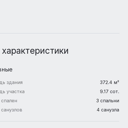
 характеристики
вные
дь здания
372.4 м²
дь участка
9.17 сот.
 спален
3 спальни
 санузлов
4 санузла