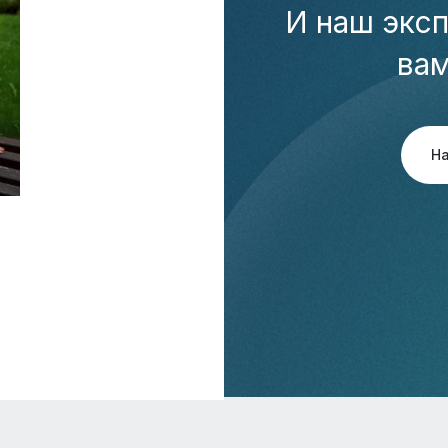
И наш эксп
ва
Н