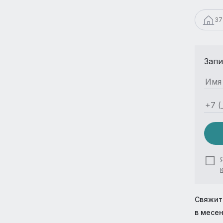
37
Запи
Свяжит
в месе