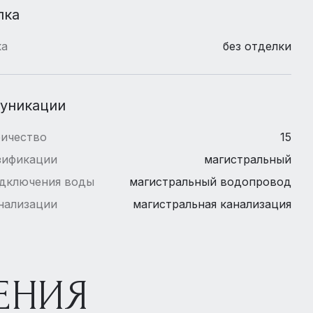
лка
ка
без отделки
уникации
ричество
15
зификации
магистральный
одключения воды
магистральный водопровод
нализации
магистральная канализация
ЕНИЯ