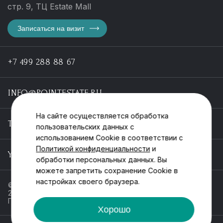
стр. 9, ТЦ Estate Mall
Записаться на визит
+7 499 288 88 67
INFO@POINTESTATE.RU
На сайте осуществляется обработка
TELEGRAM
пользовательских данных с
использованием Cookie в соответствии с
Политикой конфиденциальности
и
YOUTUBE
обработки персональных данных. Вы
можете запретить сохранение Cookie в
настройках своего браузера.
© ООО «Пойнт эстейт», ИНН 55546464612,
2013-2025
Политика обработки персональных данных
Хорошо