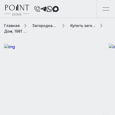
Главная
Загородная элитная недвижимость
Купить загородную элитную недвижимость
Дом, 1981 м² В коттеджном поселке «Agalarov Estate (Агаларов Эстейт)»