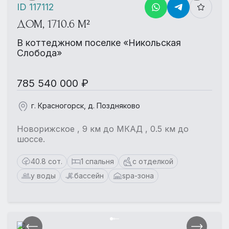
ID 117112
ДОМ, 1710.6 М²
В коттеджном поселке «Никольская
Слобода»
785 540 000 ₽
г. Красногорск, д. Поздняково
Новорижское , 9 км до МКАД , 0.5 км до
шоссе.
40.8 сот.
1 спальня
с отделкой
у воды
бассейн
spa-зона