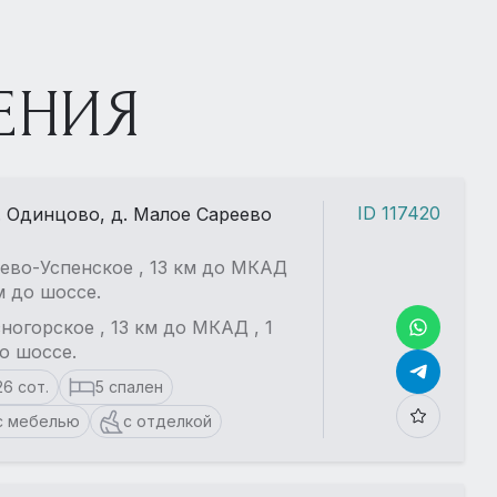
ЕНИЯ
ID 117420
. Одинцово, д. Малое Сареево
ево-Успенское , 13 км до МКАД
км до шоссе.
ногорское , 13 км до МКАД , 1
о шоссе.
26 сот.
5 спален
с мебелью
с отделкой