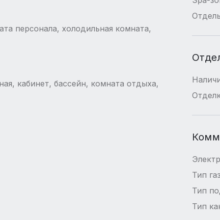
Отдель
ата персонала, холодильная комната,
Отде
Наличи
иная, кабинет, бассейн, комната отдыха,
Отдел
Комм
Элект
Тип га
Тип п
Тип ка