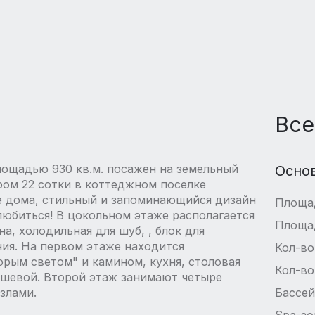
Все
лощадью 930 кв.м. посажен на земельный
Осно
ом 22 сотки в коттеджном поселке
е дома, стильный и запоминающийся дизайн
Площа
любиться! В цокольном этаже располагается
Площа
на, холодильная для шуб, , блок для
ия. На первом этаже находится
Кол-во
орым светом" и камином, кухня, столовая
Кол-во
душевой. Второй этаж занимают четыре
злами.
Бассе
Spa-зо