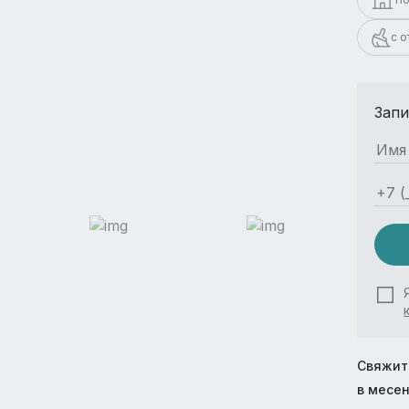
с 
Запи
Свяжит
в месе