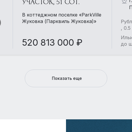
г
УЧАСТОК, 51 СОТ.
П
В коттеджном поселке «ParkVille
Жуковка (Парквиль Жуковка)»
Рубл
, 0.
Ильи
520 813 000 ₽
до ш
Показать еще