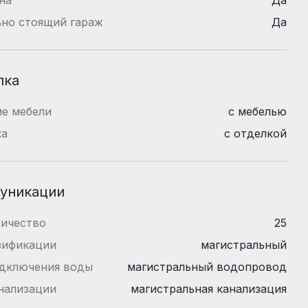
но стоящий гараж
Да
лка
е мебели
с мебелью
ка
с отделкой
уникации
ричество
25
зификации
магистральный
одключения воды
магистральный водопровод
нализации
магистральная канализация