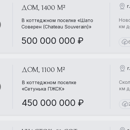
г
ДОМ, 1400 М²
Ново
В коттеджном поселке «Шато
км д
Соверен (Chateau Souverain)»
500 000 000 ₽
г
ДОМ, 1100 М²
Еще больше фотографий
в детальном описании
Скол
В коттеджном поселке
км д
«Сетунька ПЖСК»
Смотреть все 1
450 000 000 ₽