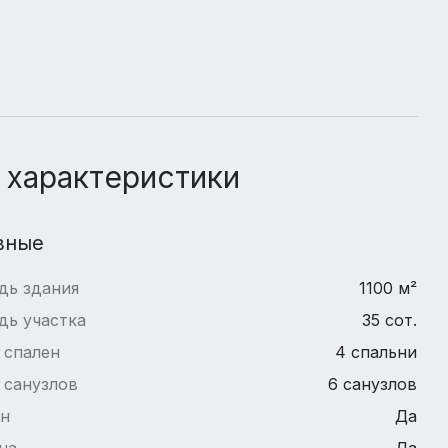
 характеристики
вные
дь здания
1100 м²
дь участка
35 сот.
 спален
4 спальни
 санузлов
6 санузлов
йн
Да
на
Да