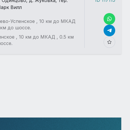
. Одинцово, д. Жуковка, тер.
арк Вилл
Еще больше фотографий
в детальном описании
ево-Успенское , 10 км до МКАД
5 км до шоссе.
Смотреть все 2
нское , 10 км до МКАД , 0.5 км
оссе.