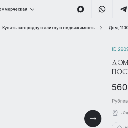
оммерческая
Купить загородную элитную недвижимость
Дом, 110
ID 290
ДОМ
ПОС
560
Рублев
г. О
11