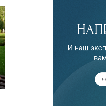
НАП
И наш эксп
ва
Н