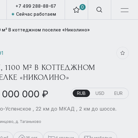
+7 499 288-88-67
0
Сейчас работаем
0 м² В коттеджном поселке «Николино»
91
, 1100 М² В КОТТЕДЖНОМ
ЕЛКЕ «НИКОЛИНО»
 000 000 ₽
RUB
USD
EUR
о-Успенское , 22 км до МКАД , 2 км до шоссе.
динцово, д. Таганьково
00 м²
35 сот.
4 спальни
с мебелью