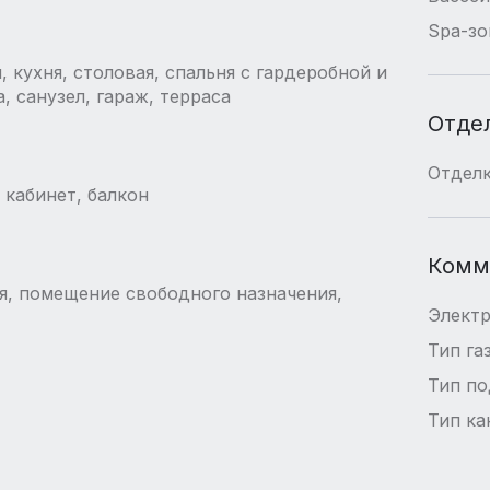
Spa-зо
я, кухня, столовая, спальня с гардеробной и
, санузел, гараж, терраса
Отде
Отдел
 кабинет, балкон
Комм
ая, помещение свободного назначения,
Элект
Тип га
Тип п
Тип ка