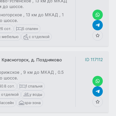
ево-Успенское , 13 км до МКАД
км до шоссе.
ногорское , 13 км до МКАД , 1
о шоссе.
26 сот.
5 спален
с мебелью
с отделкой
ID 117112
. Красногорск, д. Поздняково
рижское , 9 км до МКАД , 0.5
о шоссе.
40.8 сот.
1 спальня
 отделкой
у воды
бассейн
spa-зона