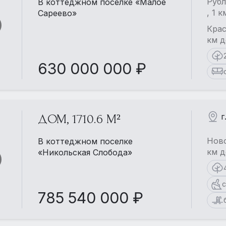
Рубл
В коттеджном поселке «Малое
, 1 
Сареево»
Крас
км д
630 000 000 ₽
г
ДОМ, 1710.6 М²
Ново
В коттеджном поселке
км д
«Никольская Слобода»
с
785 540 000 ₽