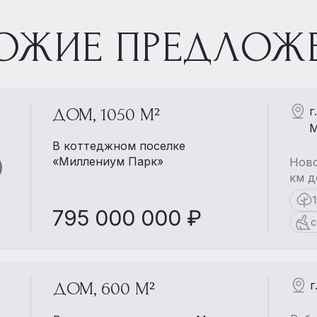
ОЖИЕ ПРЕДЛОЖ
г
ДОМ, 1050 М²
М
В коттеджном поселке
«Миллениум Парк»
Ново
км д
795 000 000 ₽
с
г
ДОМ, 600 М²