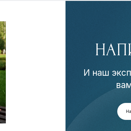
НАП
И наш эксп
ва
Н