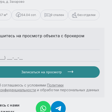
стра, д. Захарово
67 м²
54.04 сот.
9 спален
без отделки
шитесь на просмотр объекта с брокером
Записаться на просмотр
Я соглашаюсь с условиями
Политики
конфиденциальности
и обработки персональных данных
есь с нами
нджерах