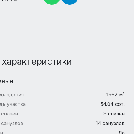
 характеристики
вные
дь здания
1967 м²
дь участка
54.04 сот.
 спален
9 спален
 санузлов
14 санузлов
йн
Да