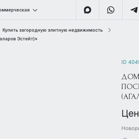
оммерческая
Купить загородную элитную недвижимость
галаров Эстейт)»
ID 404
ДОМ
ПОС
(АГА
Цен
Новори