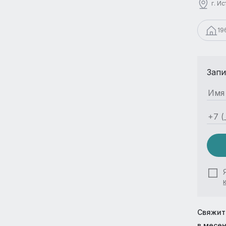
г. И
19
Запи
Свяжит
в месе