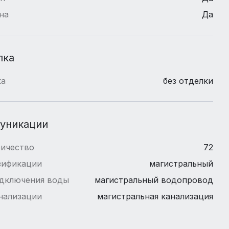
на
Да
лка
ка
без отделки
уникации
ричество
72
зификации
магистральный
одключения воды
магистральный водопровод
нализации
магистральная канализация