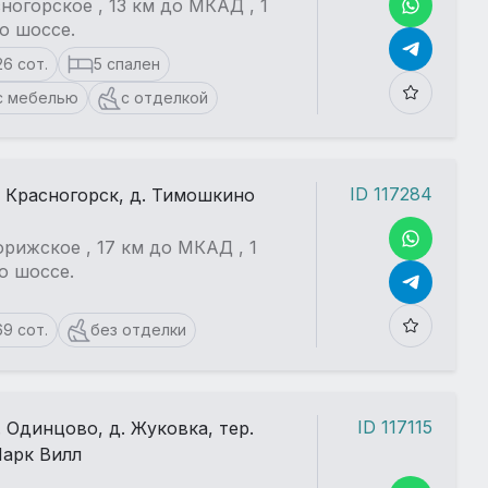
ногорское , 13 км до МКАД , 1
о шоссе.
26 сот.
5 спален
с мебелью
с отделкой
ID 117284
. Красногорск, д. Тимошкино
рижское , 17 км до МКАД , 1
о шоссе.
69 сот.
без отделки
ID 117115
. Одинцово, д. Жуковка, тер.
арк Вилл
Еще больше фотографий