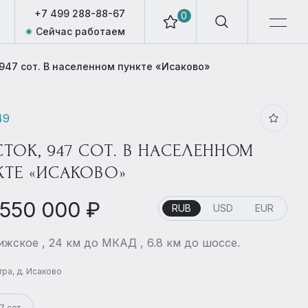
+7 499 288-88-67
0
Сейчас работаем
 947 сот. В населенном пункте «Исаково»
49
ТОК, 947 СОТ. В НАСЕЛЕННОМ
КТЕ «ИСАКОВО»
 550 000 ₽
RUB
USD
EUR
жское , 24 км до МКАД , 6.8 км до шоссе.
стра, д. Исаково
7 сот.