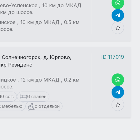
в детальном описании
ево-Успенское , 10 км до МКАД
5 км до шоссе.
Смотреть все 2
нское , 10 км до МКАД , 0.5 км
оссе.
ID 117019
. Солнечногорск, д. Юрлово,
кр Резиденс
ицкое , 12 км до МКАД , 0.2 км
оссе.
40 сот.
6 спален
с мебелью
с отделкой