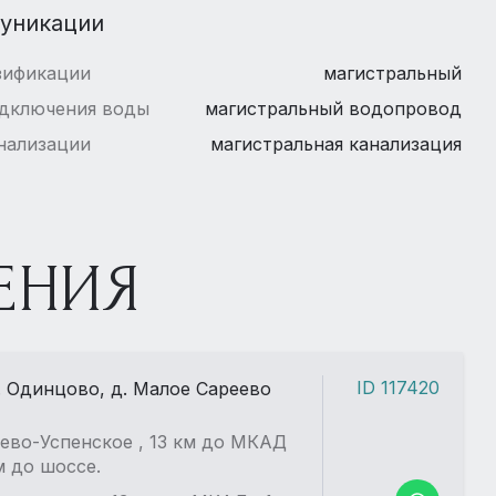
уникации
зификации
магистральный
одключения воды
магистральный водопровод
нализации
магистральная канализация
ЕНИЯ
ID 117420
. Одинцово, д. Малое Сареево
ево-Успенское , 13 км до МКАД
км до шоссе.