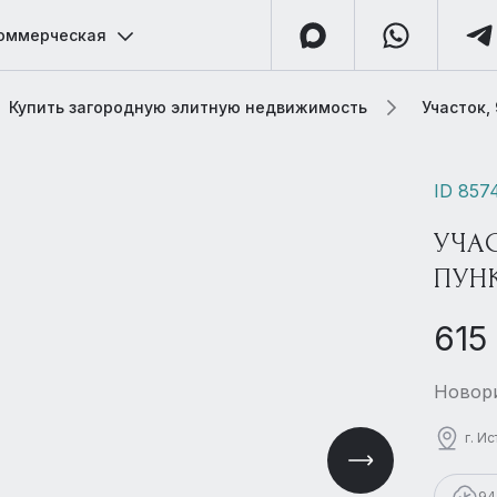
оммерческая
Купить загородную элитную недвижимость
Участок,
ID 857
УЧАС
ПУН
615
Новори
г. И
94