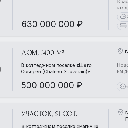
Крас
км д
630 000 000 ₽
г
ДОМ, 1400 М²
Ново
В коттеджном поселке «Шато
км д
Соверен (Chateau Souverain)»
500 000 000 ₽
г
УЧАСТОК, 51 СОТ.
П
В коттеджном поселке «ParkVille