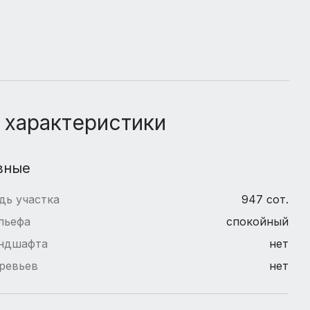
 характеристики
вные
дь участка
947 сот.
льефа
спокойный
андшафта
нет
ревьев
нет