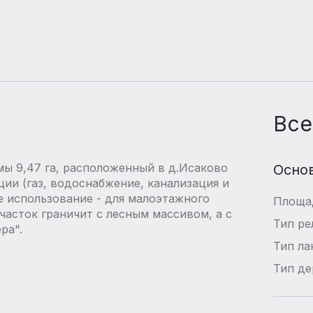
Все
ы 9,47 га, расположенный в д.Исаково
Осно
ии (газ, водоснабжение, канализация и
е использование - для малоэтажного
Площа
часток граничит с лесным массивом, а с
Тип ре
ра".
Тип л
Тип де