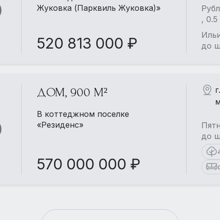
Жуковка (Парквиль Жуковка)»
Рубл
, 0.
Ильи
520 813 000 ₽
до ш
г
ДОМ, 900 М²
м
В коттеджном поселке
«Резиденс»
Пятн
до ш
570 000 000 ₽