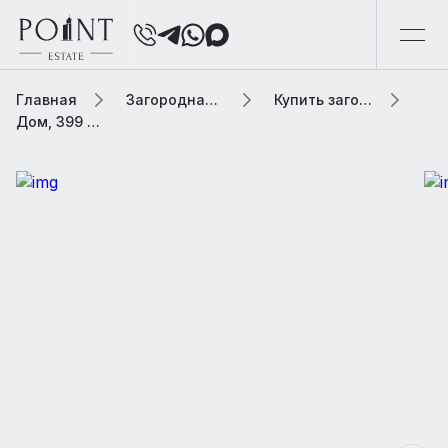
Главная
Загородная элитная недвижимость
Купить загородную элитную недвижимость
Дом, 399 м² В коттеджном поселке «Papushevo Park (Папушево парк)»