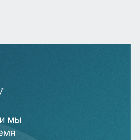
У
 и мы
емя