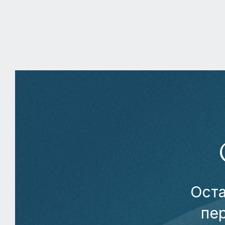
Оста
пе